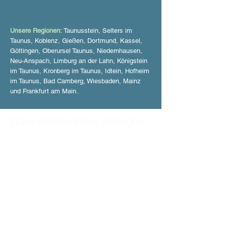
Unsere Regionen:
Taunusstein, Selters im
Taunus, Koblenz, Gießen, Dortmund, Kassel,
Göttingen, Oberursel Taunus, Niedernhausen,
Neu-Anspach, Limburg an der Lahn, Königstein
im Taunus, Kronberg im Taunus, Idtein, Hofheim
im Taunus, Bad Camberg, Wiesbaden, Mainz
und Frankfurt am Main.
Garantierten Preis anfragen
Fordern Sie jetzt Ihr kostenloses
Angebot an!
Füllen Sie dieses Formular aus
und wir melden uns sofort bei
Ihnen oder rufen Sie an:
Rufnummer anzeigen