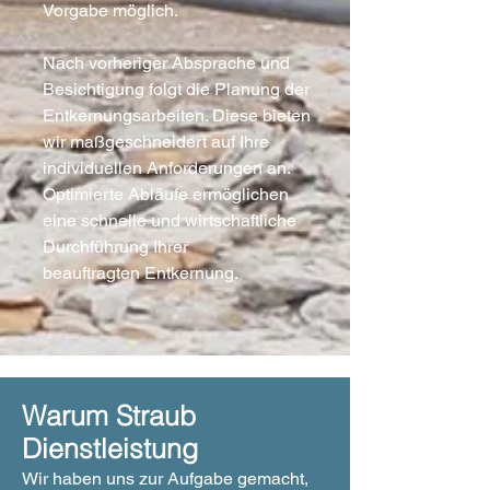
Vorgabe möglich.
Nach vorheriger Absprache und
Besichtigung folgt die Planung der
Entkernungsarbeiten. Diese bieten
wir maßgeschneidert auf Ihre
individuellen Anforderungen an.
Optimierte Abläufe ermöglichen
eine schnelle und wirtschaftliche
Durchführung Ihrer
beauftragten Entkernung.
Warum Straub
Dienstleistung
Wir haben uns zur Aufgabe gemacht,