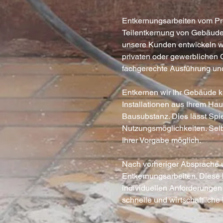
Entkernungsarbeiten vom Prof
Teilentkernung von Gebäuden
unsere Kunden entwickeln wi
privaten oder gewerblichen 
fachgerechte Ausführung un
Entkernen wir Ihr Gebäude ko
Installationen aus Ihrem Hau
Bausubstanz. Dies lässt Spi
Nutzungsmöglichkeiten. Selb
Ihrer Vorgabe möglich.
Nach vorheriger Absprache u
Entkernungsarbeiten. Diese 
individuellen Anforderungen
schnelle und wirtschaftliche