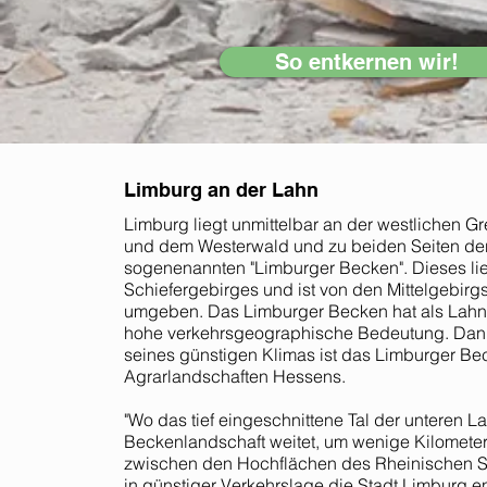
So entkernen wir!
Limburg an der Lahn
Limburg liegt unmittelbar an der westlichen
und dem Westerwald und zu beiden Seiten der La
sogenenannten "Limburger Becken". Dieses li
Schiefergebirges und ist von den Mittelgebi
umgeben. Das Limburger Becken hat als Lahnü
hohe verkehrsgeographische Bedeutung. Dank
seines günstigen Klimas ist das Limburger Bec
Agrarlandschaften Hessens.
"Wo das tief eingeschnittene Tal der unteren La
Beckenlandschaft weitet, um wenige Kilometer 
zwischen den Hochflächen des Rheinischen Sc
in günstiger Verkehrslage die Stadt Limburg en