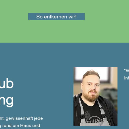
So entkernen wir!
"W
ub
In
ung
t, gewissenhaft jede
ng rund um Haus und