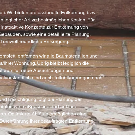
i: Wir bieten professionelle Entkernung bzw.
 jeglicher Art zu bestmöglichen Kosten. Für
r attraktive Konzepte zur Entkernung von
Gebäuden, sowie eine detaillierte Planung,
d umweltfreundliche Entsorgung.
mplett, entfernen wir alle Baumaterialien und
s/Ihrer Wohnung. Übrig bleibt lediglich die
elraum für neue Ausrichtungen und
stverständlich sind auch Teilentkernungen nach
nd Besichtigung folgt die Planung der
bieten wir maßgeschneidert auf Ihre
 an. Optimierte Abläufe ermöglichen eine
 Durchführung Ihrer beauftragten Entkernung.