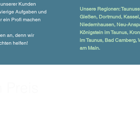
 unserer Kunden
Unsere Regionen: Taunusste
wierige Aufgaben und
Gießen, Dortmund, Kassel,
r ein Profi machen
Niedernhausen, Neu-Anspa
Königstein im Taunus, Kron
sen an, denn wir
im Taunus, Bad Camberg, W
chten helfen!
am Main.
 Preis
ngebot an!