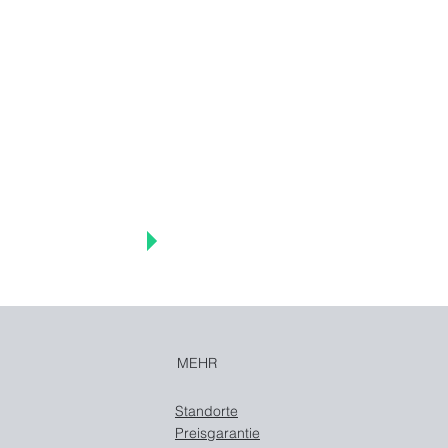
Mail,
r
MEHR
Standorte
Preisgarantie