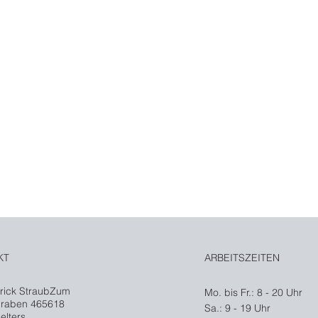
 wir
fen Sie an:
Sie können uns nach Belieben per Anruf, E-
WhatsApp oder über unser Kontaktformula
kontaktieren.
KT
ARBEITSZEITEN
trick StraubZum
Mo. bis Fr.: 8 - 20 Uhr
graben 465618
​​Sa.: 9 - 19 Uhr
elters