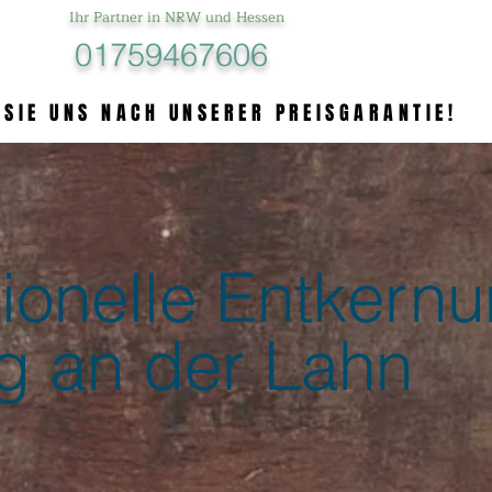
Ihr Partner in NRW und Hessen
01759467606
 SIE UNS NACH UNSERER PREISGARANTIE!
 SIE UNS NACH UNSERER PREISGARANTIE!
ionelle Entkernu
g an der Lahn