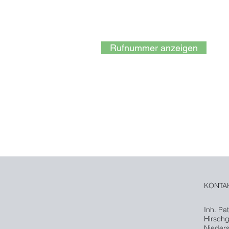
Füllen Sie dieses Formular aus und
melden uns sofort bei Ihnen oder ru
Rufnummer anzeigen
KONTA
Inh. Pa
Hirsch
Nieders