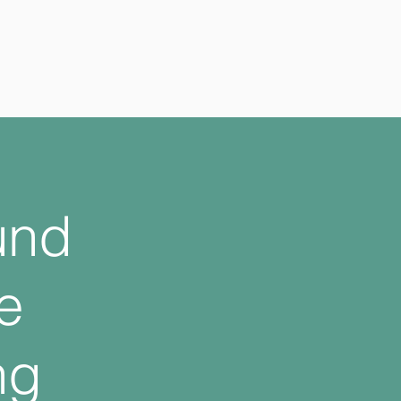
und
e
ng