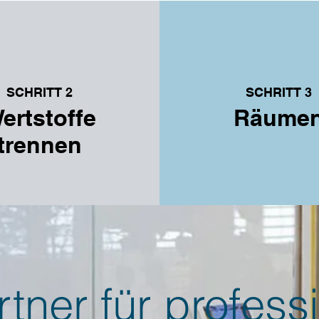
SCHRITT 2
SCHRITT 3
ertstoffe
Räume
trennen
rtner für profess