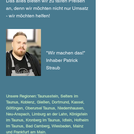
Das alles bieten wir zu fairen Preisen
an, denn wir möchten nicht nur Umsatz
- wir möchten helfen!
"Wir machen das!"
Inhaber Patrick
Straub
Unsere Regionen: Taunusstein, Selters im
Taunus, Koblenz, Gießen, Dortmund, Kassel,
Göttingen, Oberursel Taunus, Niedernhausen,
Neu-Anspach, Limburg an der Lahn, Königstein
im Taunus, Kronberg im Taunus, Idtein, Hofheim
im Taunus, Bad Camberg, Wiesbaden, Mainz
und Frankfurt am Main.