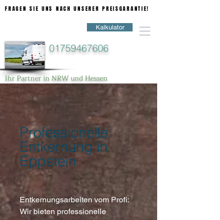
FRAGEN SIE UNS NACH UNSERER PREISGARANTIE!
FRAGEN SIE UNS NACH UNSERER PREISGARANTIE!
Kalkulator
01759467606
Ihr Partner in NRW und Hessen
Professionelle
Entkernung in
Eppstein
Entkernungsarbeiten vom Profi:
Wir bieten professionelle