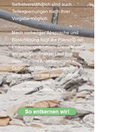
Selbstverständlich sind auch
Teilentkernungen nach Ihrer
Vorgabe möglich.
Nach vorheriger Absprache und
Besichtigung folgt die Planung der
Entkernungsarbeiten. Diese bieten
wir maßgeschneidert auf Ihre
individuellen Anforderungen an.
Optimierte Abläufe ermöglichen
eine schnelle und wirtschaftliche
Durchführung Ihrer
beauftragten Entkernung.
So entkernen wir!