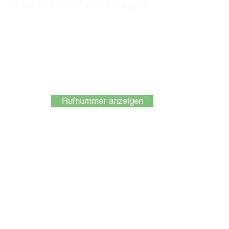
Garantierten Preis anfragen
Fordern Sie jetzt Ihr kostenloses
Angebot an!
Füllen Sie dieses Formular aus
und wir melden uns sofort bei
Ihnen oder rufen Sie an:
Rufnummer anzeigen
Sie können uns nach Belieben
per Anruf, E-Mail, WhatsApp
oder über unser