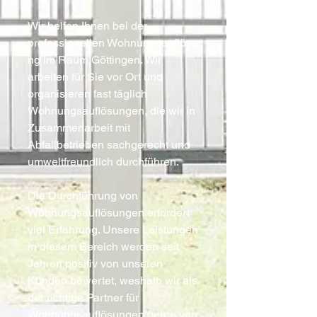
Wir helfen Ihnen bei der
professionellen Wohnungsauflösu
ng im Raum Göttingen. Wir
arbeiten für Sie vor Ort und
organisieren fast täglich
Wohnungsauflösungen, die wir in
Zusammenarbeit mit
Abfallbetrieben sachgerecht und
umweltfreundlich durchführen.
Die Durchführung von
Wohnungsauflösungen erfordert
viel Erfahrung. Unsere Leistungen
in diesem Bereich werden seit
Jahren positiv von unseren
Kunden bewertet, weshalb wir als
der richtige Partner für
Wohnungsauflösungen gerne von