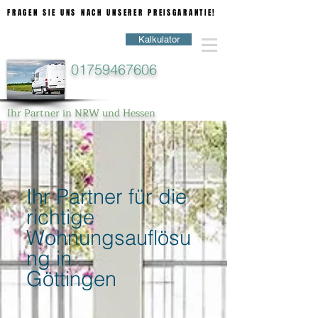
FRAGEN SIE UNS NACH UNSERER PREISGARANTIE!
FRAGEN SIE UNS NACH UNSERER PREISGARANTIE!
Kalkulator
01759467606
Ihr Partner in NRW und Hessen
Ihr Partner für die
richtige
Wohnungsauflösu
ng in
Göttingen