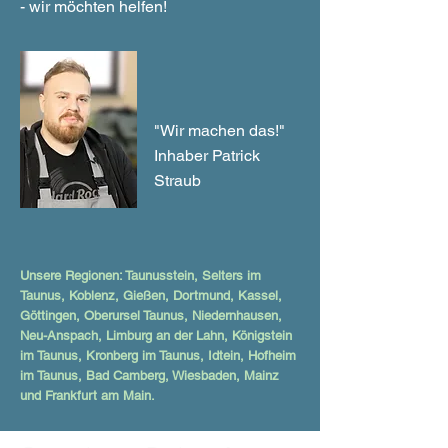
- wir möchten helfen!
"Wir machen das!"
Inhaber Patrick
Straub
Unsere Regionen: Taunusstein, Selters im
Taunus, Koblenz, Gießen, Dortmund, Kassel,
Göttingen, Oberursel Taunus, Niedernhausen,
Neu-Anspach, Limburg an der Lahn, Königstein
im Taunus, Kronberg im Taunus, Idtein, Hofheim
im Taunus, Bad Camberg, Wiesbaden, Mainz
und Frankfurt am Main.