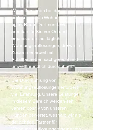
Wir helfen Ihnen bei der
professionellen Wohnungsauflösu
ng im Raum Dortmund. Wir
arbeiten für Sie vor Ort und
organisieren fast täglich
Wohnungsauflösungen, die wir in
Zusammenarbeit mit
Abfallbetrieben sachgerecht und
umweltfreundlich durchführen.
Die Durchführung von
Wohnungsauflösungen erfordert
viel Erfahrung. Unsere Leistungen
in diesem Bereich werden seit
Jahren positiv von unseren
Kunden bewertet, weshalb wir als
der richtige Partner für
Wohnungsauflösungen gerne von