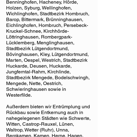
Benninghofen, Hacheney, Hörde,
Holzen, Syburg, Wellinghofen,
Wichlinghofen, Stadtbezirk Hombruch,
Barop, Bittermark, Brünninghausen,
Eichlinghofen, Hombruch, Persebeck-
Kruckel-Schnee, Kirchhörde-
Löttringhausen, Rombergpark-
Lücklemberg, Menglinghausen,
Stadtbezirk Lütgendortmund,
Bövinghausen, Kley, Lütgendortmund,
Marten, Oespel, Westrich, Stadtbezirk
Huckarde, Deusen, Huckarde,
Jungferntal-Rahm, Kirchlinde,
Stadtbezirk Mengede, Bodelschwingh,
Mengede, Nette, Oestrich,
Schwieringhausen sowie in
Westerfilde.
Außerdem bieten wir Entrümplung und
Rückbau sowie Entkernung auch in
nahegelegenen Städten wie Schwerte,
Witten, Castrop-Rauxel, Lünen,
Waltrop, Wetter (Ruhr), Unna,
Bergkamen, Kamen, Herne, Hagen,