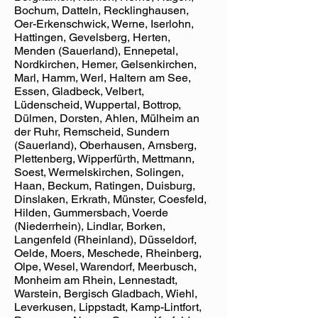
Bochum, Datteln, Recklinghausen,
Oer-Erkenschwick, Werne, Iserlohn,
Hattingen, Gevelsberg, Herten,
Menden (Sauerland), Ennepetal,
Nordkirchen, Hemer, Gelsenkirchen,
Marl, Hamm, Werl, Haltern am See,
Essen, Gladbeck, Velbert,
Lüdenscheid, Wuppertal, Bottrop,
Dülmen, Dorsten, Ahlen, Mülheim an
der Ruhr, Remscheid, Sundern
(Sauerland), Oberhausen, Arnsberg,
Plettenberg, Wipperfürth, Mettmann,
Soest, Wermelskirchen, Solingen,
Haan, Beckum, Ratingen, Duisburg,
Dinslaken, Erkrath, Münster, Coesfeld,
Hilden, Gummersbach, Voerde
(Niederrhein), Lindlar, Borken,
Langenfeld (Rheinland), Düsseldorf,
Oelde, Moers, Meschede, Rheinberg,
Olpe, Wesel, Warendorf, Meerbusch,
Monheim am Rhein, Lennestadt,
Warstein, Bergisch Gladbach, Wiehl,
Leverkusen, Lippstadt, Kamp-Lintfort,