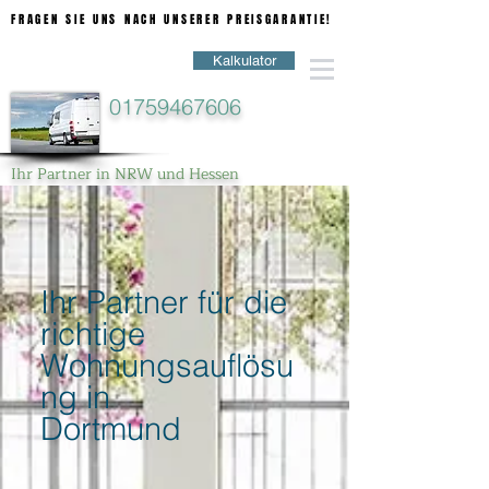
FRAGEN SIE UNS NACH UNSERER PREISGARANTIE!
FRAGEN SIE UNS NACH UNSERER PREISGARANTIE!
Kalkulator
01759467606
Ihr Partner in NRW und Hessen
Ihr Partner für die
richtige
Wohnungsauflösu
ng in
Dortmund