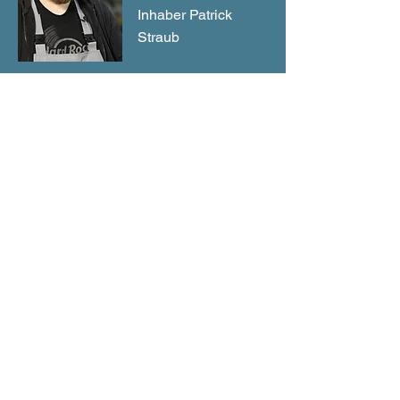
Inhaber Patrick
Straub
Unsere Regionen: Taunusstein, Selters im
Taunus, Koblenz, Gießen, Dortmund, Kassel,
Göttingen, Oberursel Taunus, Niedernhausen,
Neu-Anspach, Limburg an der Lahn, Königstein
im Taunus, Kronberg im Taunus, Idtein, Hofheim
im Taunus, Bad Camberg, Wiesbaden, Mainz
und Frankfurt am Main.
Garantierten Preis anfragen
Fordern Sie jetzt Ihr kostenloses
Angebot an!
Füllen Sie dieses Formular aus
und wir melden uns sofort bei