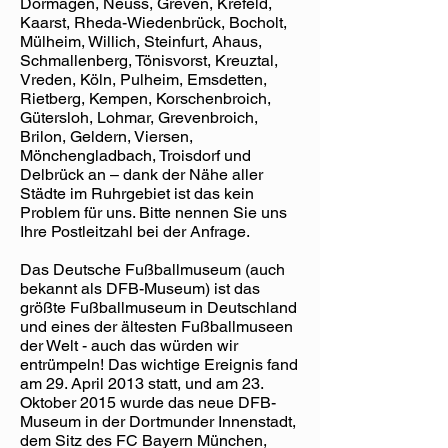
Dormagen, Neuss, Greven, Krefeld,
Kaarst, Rheda-Wiedenbrück, Bocholt,
Mülheim, Willich, Steinfurt, Ahaus,
Schmallenberg, Tönisvorst, Kreuztal,
Vreden, Köln, Pulheim, Emsdetten,
Rietberg, Kempen, Korschenbroich,
Gütersloh, Lohmar, Grevenbroich,
Brilon, Geldern, Viersen,
Mönchengladbach, Troisdorf und
Delbrück an – dank der Nähe aller
Städte im Ruhrgebiet ist das kein
Problem für uns. Bitte nennen Sie uns
Ihre Postleitzahl bei der Anfrage.
Das Deutsche Fußballmuseum (auch
bekannt als DFB-Museum) ist das
größte Fußballmuseum in Deutschland
und eines der ältesten Fußballmuseen
der Welt - auch das würden wir
entrümpeln! Das wichtige Ereignis fand
am 29. April 2013 statt, und am 23.
Oktober 2015 wurde das neue DFB-
Museum in der Dortmunder Innenstadt,
dem Sitz des FC Bayern München,