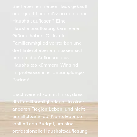
Sie haben ein neues Haus gekauft
oder geerbt und müssen nun einen
Haushalt auflösen? Eine
Haushaltsauflösung kann viele
Gründe haben. Oft ist ein
Familienmitglied verstorben und
die Hinterbliebenen müssen sich
nun um die Auflösung des
Haushaltes kümmern. Wir sind
Ihr professioneller Entrümplungs-
Partner!
Erschwerend kommt hinzu, dass
die Familienmitglieder oft in einer
anderen Region Leben, und nicht
unmittelbar in der Nähe. Ebenso
fehlt oft das Budget, um eine
professionelle Haushaltsauflösung