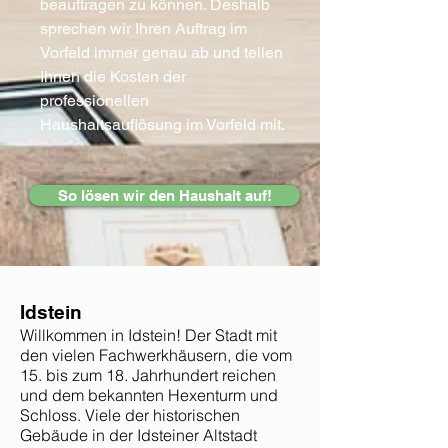
beauftragen zu können. Deshalb
sprechen wir Ihren Auftrag im
Vorfeld immer genau ab und teilen
Ihnen die Kosten der
professionellen
Haushaltsauflösung im Vorfeld mit.
So lösen wir den Haushalt auf!
Idstein
Willkommen in Idstein! Der Stadt mit
den vielen Fachwerkhäusern, die vom
15. bis zum 18. Jahrhundert reichen
und dem bekannten Hexenturm und
Schloss. Viele der historischen
Gebäude in der Idsteiner Altstadt