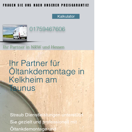
FRAGEN SIE UNS NACH UNSERER PREISGARANTIE!
FRAGEN SIE UNS NACH UNSERER PREISGARANTIE!
Kalkulator
01759467606
Ihr Partner in NRW und Hessen
Ihr Partner für
Öltankdemontage in
Kelkheim am
Taunus
Straub Dienstleistungen unterstützt
Sie gezielt und professionell mit
Öltankdemontage und