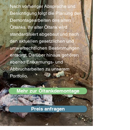
Nach vorheriger Absprache und
Besichtigung folgt die Planung der
Demontagearbeiten des alten
Öltanks. Ihr alter Öltank wird
standardisiert abgebaut und nach
den aktuellen gesetzlichen und
umweltrechtlichen Bestimmungen
entsorgt. Darüber hinaus gehören
ebenso Entkernungs- und
Abbrucharbeiten zu unserem
Portfolio.
Mehr zur Öltankdemontage
Preis anfragen