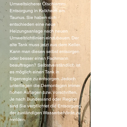
Umweltsicherer Ölschlamm-
Entsorgung in Kelkheim am
Taunus. Sie haben sich
entschieden eine neue
Heizungsanlage nach neuen
Umweltrichtlinien einzubauen. Der
alte Tank muss jetzt aus dem Keller.
Kann man diesen selbst entsorgen
oder besser einen Fachmann
beauftragen? Selbstverständlich ist
es möglich einen Tank in
Eigenregie zu entsorgen. Jedoch
unterliegen die Demontagen immer
hohen Auflagen bzw. Vorschriften.
Je nach Bundesland oder Region
sind Sie verpflichtet die Entsorgung
der zuständigen Wasserbehörde zu
melden.