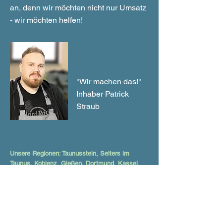
an, denn wir möchten nicht nur Umsatz
- wir möchten helfen!
"Wir machen das!"
Inhaber Patrick
Straub
Unsere Regionen: Taunusstein, Selters im
Taunus, Koblenz, Gießen, Dortmund, Kassel,
Göttingen, Oberursel Taunus, Niedernhausen,
Neu-Anspach, Limburg an der Lahn, Königstein
im Taunus, Kronberg im Taunus, Idtein, Hofheim
im Taunus, Bad Camberg, Wiesbaden, Mainz
und Frankfurt am Main.