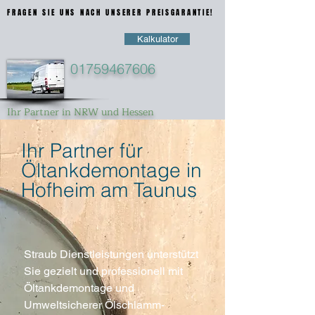
FRAGEN SIE UNS NACH UNSERER PREISGARANTIE!
FRAGEN SIE UNS NACH UNSERER PREISGARANTIE!
Kalkulator
01759467606
Ihr Partner in NRW und Hessen
Ihr Partner für
Öltankdemontage in
Hofheim am Taunus
Straub Dienstleistungen unterstützt
Sie gezielt und professionell mit
Öltankdemontage und
Umweltsicherer Ölschlamm-