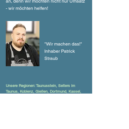
an, denn wir möchten nicht nur Umsatz
- wir möchten helfen!
"Wir machen das!"
Inhaber Patrick
Straub
Unsere Regionen: Taunusstein, Selters im
Taunus, Koblenz, Gießen, Dortmund, Kassel,
Göttingen, Oberursel Taunus, Niedernhausen,
Neu-Anspach, Limburg an der Lahn, Königstein
im Taunus, Kronberg im Taunus, Idtein, Hofheim
im Taunus, Bad Camberg, Wiesbaden, Mainz
und Frankfurt am Main.