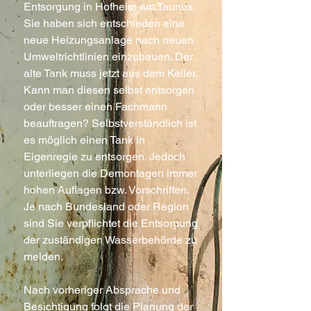
Entsorgung in Hofheim am Taunus.
Sie haben sich entschieden eine
neue Heizungsanlage nach neuen
Umweltrichtlinien einzubauen. Der
alte Tank muss jetzt aus dem Keller.
Kann man diesen selbst entsorgen
oder besser einen Fachmann
beauftragen? Selbstverständlich ist
es möglich einen Tank in
Eigenregie zu entsorgen. Jedoch
unterliegen die Demontagen immer
hohen Auflagen bzw. Vorschriften.
Je nach Bundesland oder Region
sind Sie verpflichtet die Entsorgung
der zuständigen Wasserbehörde zu
melden.
Nach vorheriger Absprache und
Besichtigung folgt die Planung der