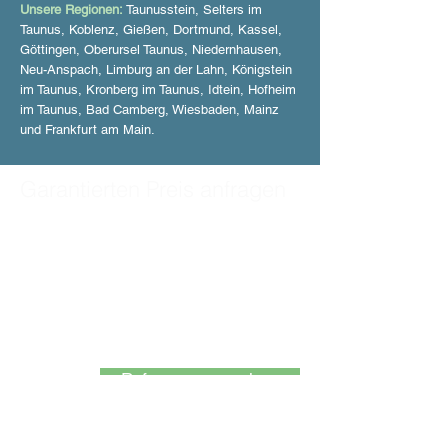
Unsere Regionen:
Taunusstein, Selters im
Taunus, Koblenz, Gießen, Dortmund, Kassel,
Göttingen, Oberursel Taunus, Niedernhausen,
Neu-Anspach, Limburg an der Lahn, Königstein
im Taunus, Kronberg im Taunus, Idtein, Hofheim
im Taunus, Bad Camberg, Wiesbaden, Mainz
und Frankfurt am Main.
Garantierten Preis anfragen
Fordern Sie jetzt Ihr kostenloses
Angebot an!
Füllen Sie dieses Formular aus
und wir melden uns sofort bei
Ihnen oder rufen Sie an:
Rufnummer anzeigen