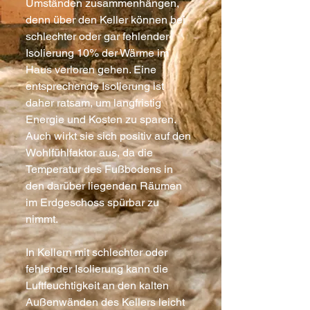
Umständen zusammenhängen,
denn über den Keller können bei
schlechter oder gar fehlender
Isolierung 10% der Wärme im
Haus verloren gehen. Eine
entsprechende Isolierung ist
daher ratsam, um langfristig
Energie und Kosten zu sparen.
Auch wirkt sie sich positiv auf den
Wohlfühlfaktor aus, da die
Temperatur des Fußbodens in
den darüber liegenden Räumen
im Erdgeschoss spürbar zu
nimmt.
In Kellern mit schlechter oder
fehlender Isolierung kann die
Luftfeuchtigkeit an den kalten
Außenwänden des Kellers leicht