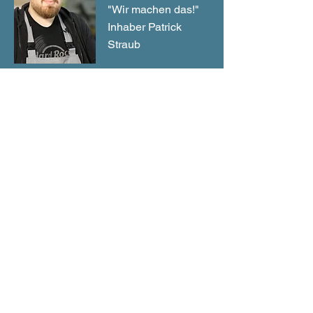
"Wir machen das!"
Inhaber Patrick
Straub
Unsere Regionen: Taunusstein, Selters im
Taunus, Koblenz, Gießen, Dortmund, Kassel,
Göttingen, Oberursel Taunus, Niedernhausen,
Neu-Anspach, Limburg an der Lahn, Königstein
im Taunus, Kronberg im Taunus, Idtein, Hofheim
im Taunus, Bad Camberg, Wiesbaden, Mainz
und Frankfurt am Main.
Garantierten Preis anfragen
Fordern Sie jetzt Ihr kostenloses
Angebot an!
Füllen Sie dieses Formular aus