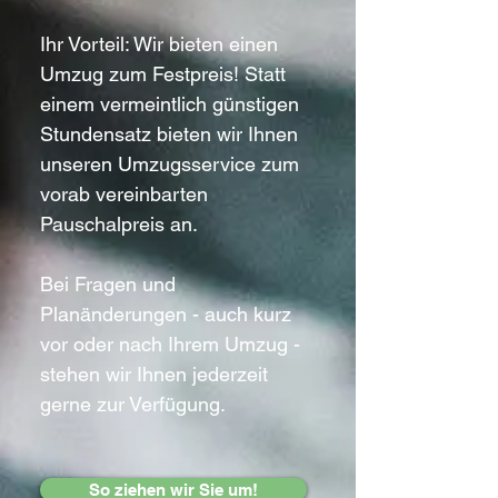
Ihr Vorteil: Wir bieten einen
Umzug zum Festpreis! Statt
einem vermeintlich günstigen
Stundensatz bieten wir Ihnen
unseren Umzugsservice zum
vorab vereinbarten
Pauschalpreis an.
Bei Fragen und
Planänderungen - auch kurz
vor oder nach Ihrem Umzug -
stehen wir Ihnen jederzeit
gerne zur Verfügung.
So ziehen wir Sie um!