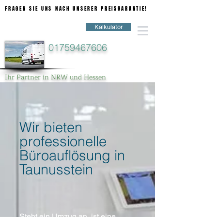
FRAGEN SIE UNS NACH UNSERER PREISGARANTIE!
FRAGEN SIE UNS NACH UNSERER PREISGARANTIE!
Kalkulator
01759467606
Ihr Partner in NRW und Hessen
Wir bieten
professionelle
Büroauflösung in
Taunusstein
Steht ein Umzug an, ist eine