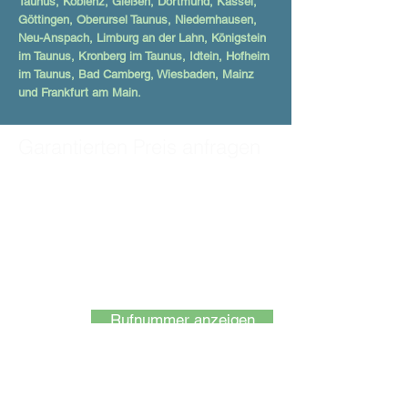
Taunus, Koblenz, Gießen, Dortmund, Kassel,
Göttingen, Oberursel Taunus, Niedernhausen,
Neu-Anspach, Limburg an der Lahn, Königstein
im Taunus, Kronberg im Taunus, Idtein, Hofheim
im Taunus, Bad Camberg, Wiesbaden, Mainz
und Frankfurt am Main.
Garantierten Preis anfragen
Fordern Sie jetzt Ihr kostenloses
Angebot an!
Füllen Sie dieses Formular aus
und wir melden uns sofort bei
Ihnen oder rufen Sie an:
Rufnummer anzeigen