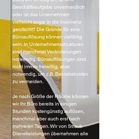
Geschäftsaufgabe unvermeidlich
oder ist das Unternehmen
vielleicht sogar in die Insolvenz
gerutscht? Die Gründe für eine
Büroauflösung können vielfältig
sein. In Unternehmensstrukturen
sind manchmal Veränderungen
notwendig. Büroauflösungen sind
nicht immer freiwillig, aber
notwendig, um z.B. Betriebskosten
zu vermeiden.
Je nach Größe der Räume können
wir Ihr Büro bereits in einigen
Stunden kostengünstig auflösen,
manchmal aber auch erst nach
mehreren Tagen. Wir von Straub
Dienstleistungen übernehmen alle