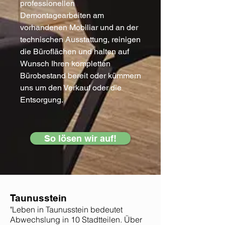
professionellen
Demontagearbeiten am
vorhandenen Mobiliar und an der
technischen Ausstattung, reinigen
die Büroflächen und halten auf
Wunsch Ihren kompletten
Bürobestand bereit oder kümmern
uns um den Verkauf oder die
Entsorgung.
So lösen wir auf!
Taunusstein
"Leben in Taunusstein bedeutet
Abwechslung in 10 Stadtteilen. Über